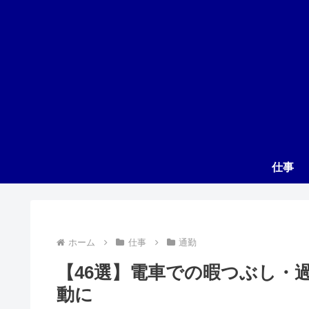
仕事
ホーム
仕事
通勤
【46選】電車での暇つぶし・
動に